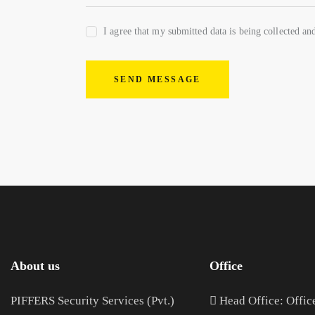
I agree that my submitted data is being collected and
SEND MESSAGE
About us
Office
PIFFERS Security Services (Pvt.)
H
ead Office: Offic