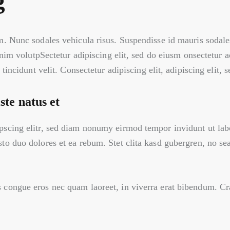
g
m. Nunc sodales vehicula risus. Suspendisse id mauris sodales
 enim volutpSectetur adipiscing elit, sed do eiusm onsectetur 
 tincidunt velit. Consectetur adipiscing elit, adipiscing elit, s
ste natus et
pscing elitr, sed diam nonumy eirmod tempor invidunt ut lab
sto duo dolores et ea rebum. Stet clita kasd gubergren, no se
congue eros nec quam laoreet, in viverra erat bibendum. Cras 