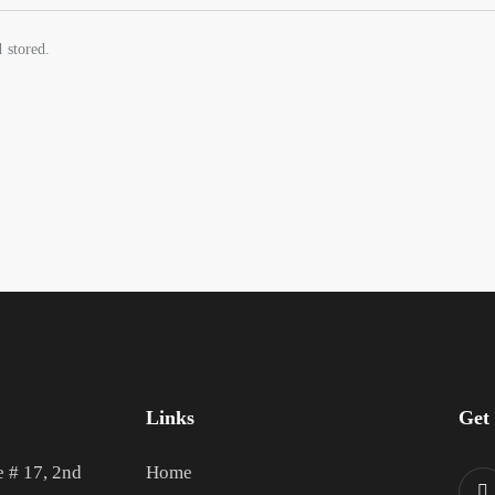
 stored.
Links
Get
e # 17, 2nd
Home