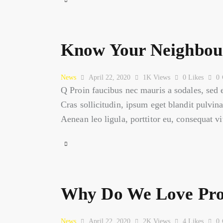
Know Your Neighbour
News
April 22, 2020
1K
Views
0
Likes
0
Q Proin faucibus nec mauris a sodales, sed 
Cras sollicitudin, ipsum eget blandit pulvin
Aenean leo ligula, porttitor eu, consequat v
Why Do We Love Pro
News
April 22, 2020
2K
Views
4
Likes
0