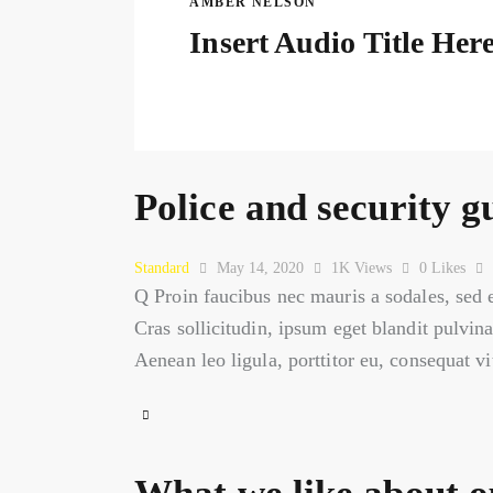
AMBER NELSON
Insert Audio Title Her
Police and security 
Standard
May 14, 2020
1K
Views
0
Likes
Q Proin faucibus nec mauris a sodales, sed 
Cras sollicitudin, ipsum eget blandit pulvin
Aenean leo ligula, porttitor eu, consequat v