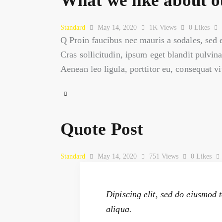
What we like about o
Standard
May 14, 2020
1K
Views
0
Likes
Q Proin faucibus nec mauris a sodales, sed 
Cras sollicitudin, ipsum eget blandit pulvin
Aenean leo ligula, porttitor eu, consequat v
Quote Post
Standard
May 14, 2020
751
Views
0
Likes
Dipiscing elit, sed do eiusmod 
aliqua.