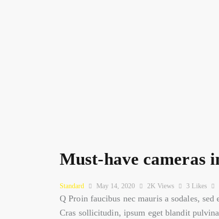
Must-have cameras in
Standard
May 14, 2020
2K
Views
3
Likes
Q Proin faucibus nec mauris a sodales, sed 
Cras sollicitudin, ipsum eget blandit pulvin