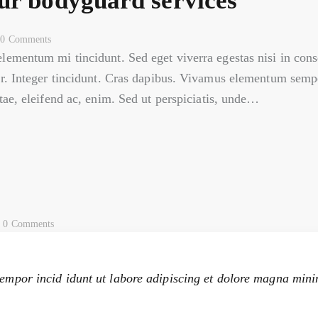
ur bodyguard services
0
Comments
elementum mi tincidunt. Sed eget viverra egestas nisi in co
ar. Integer tincidunt. Cras dapibus. Vivamus elementum sempe
itae, eleifend ac, enim. Sed ut perspiciatis, unde…
0
Comments
tempor incid idunt ut labore adipiscing et dolore magna mini