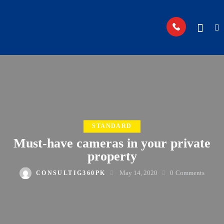
STANDARD
Must-have cameras in your private
property
May 14, 2020
0
Comments
CONSULTIG360PK